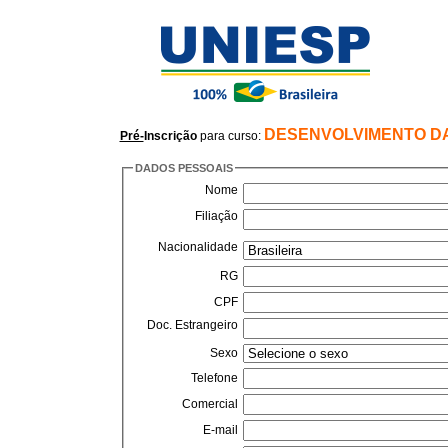
DESENVOLVIMENTO DA
Pré-
Inscrição
para curso:
DADOS PESSOAIS
Nome
Filiação
Nacionalidade
RG
CPF
Doc. Estrangeiro
Sexo
Telefone
Comercial
E-mail